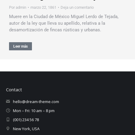
Por
admin
marzo 22, 1861
Deja un comentario
Muere en la Ciudad de México Miguel Lerdo de Tejada,
autor de la ley que lleva su apellido, relativa a la
desamortización de fincas rústicas y urbanas.
Leer más
Contact
hello@dream-theme.com
Mon – Fri: 10 am – 8 pm
(001) 234 56 78
New York, USA