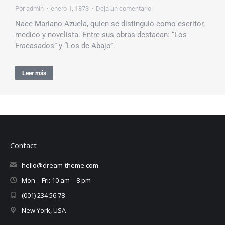
Por
admin
enero 1, 1873
Deja un comentario
Nace Mariano Azuela, quien se distinguió como escritor,
medico y novelista. Entre sus obras destacan: “Los
Fracasados” y “Los de Abajo”.
Leer más
Contact
hello@dream-theme.com
Mon – Fri: 10 am – 8 pm
(001) 234 56 78
New York, USA