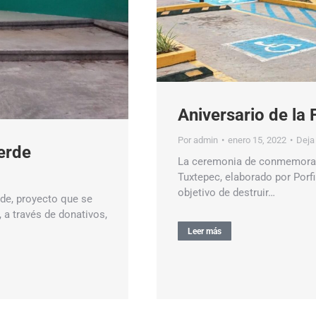
Aniversario de la 
Por
admin
enero 15, 2022
Deja
erde
La ceremonia de conmemoració
Tuxtepec, elaborado por Porfir
objetivo de destruir…
de, proyecto que se
 a través de donativos,
Leer más