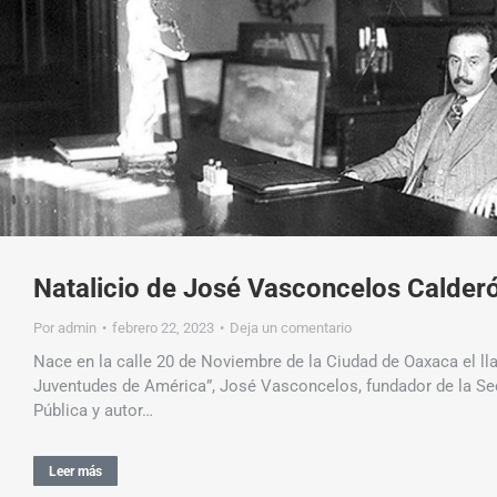
Natalicio de José Vasconcelos Calder
Por
admin
febrero 22, 2023
Deja un comentario
Nace en la calle 20 de Noviembre de la Ciudad de Oaxaca el l
Juventudes de América”, José Vasconcelos, fundador de la Se
Pública y autor…
Leer más