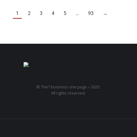
1
2
3
4
5
…
93
→
© The7 business one page – 2020.
All rights reserved.