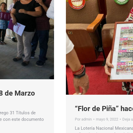
18 de Marzo
“Flor de Piña” hac
rego 31 Títulos de
que con este documento
Por
admin
mayo 9, 2022
Deja 
La Lotería Nacional Mexicana