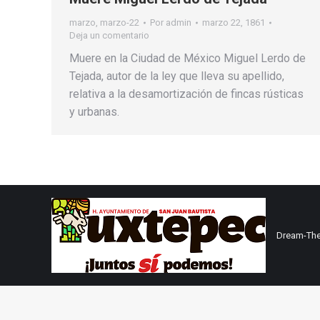
marzo
,
marzo-22
Por
admin
marzo 22, 1861
Deja un comentario
Muere en la Ciudad de México Miguel Lerdo de
Tejada, autor de la ley que lleva su apellido,
relativa a la desamortización de fincas rústicas
y urbanas.
Dream-The