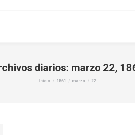
rchivos diarios:
marzo 22, 18
Estás aquí:
Inicio
1861
marzo
22