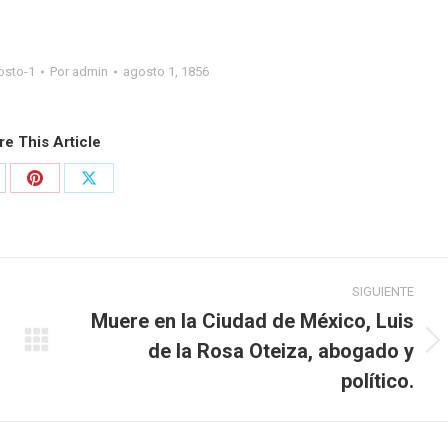
osto-1
Por
admin
agosto 1, 1856
re This Article
SIGUIENTE
Muere en la Ciudad de México, Luis
de la Rosa Oteiza, abogado y
político.