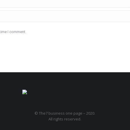
 time I comment.
© The7 business one page – 2020.
All rights reserved.