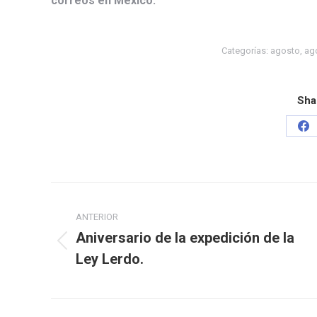
correos en México.
Categorías:
agosto
,
ag
Sha
ANTERIOR
Aniversario de la expedición de la
Ley Lerdo.