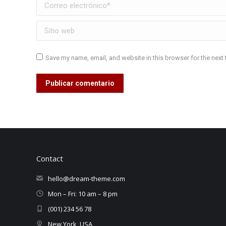
Correo electrónico *
Sitio web
Save my name, email, and website in this browser for the next
Publicar comentario
Contact
hello@dream-theme.com
Mon – Fri: 10 am – 8 pm
(001) 234 56 78
New York, USA