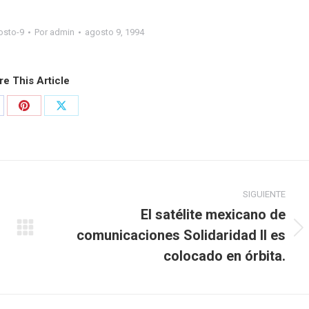
osto-9
Por
admin
agosto 9, 1994
re This Article
SIGUIENTE
El satélite mexicano de
comunicaciones Solidaridad II es
colocado en órbita.