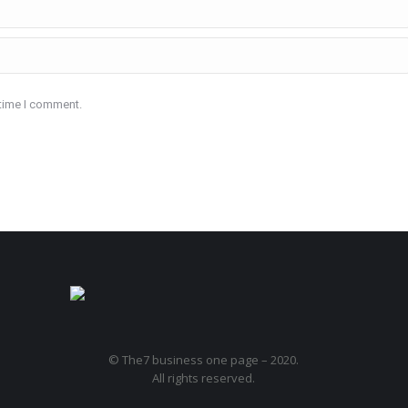
 time I comment.
© The7 business one page – 2020.
All rights reserved.