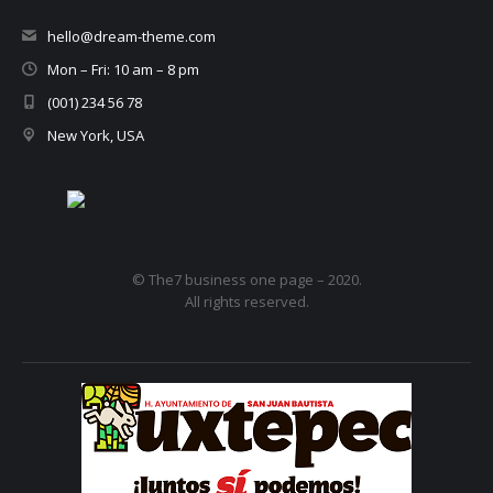
hello@dream-theme.com
Mon – Fri: 10 am – 8 pm
(001) 234 56 78
New York, USA
© The7 business one page – 2020.
All rights reserved.