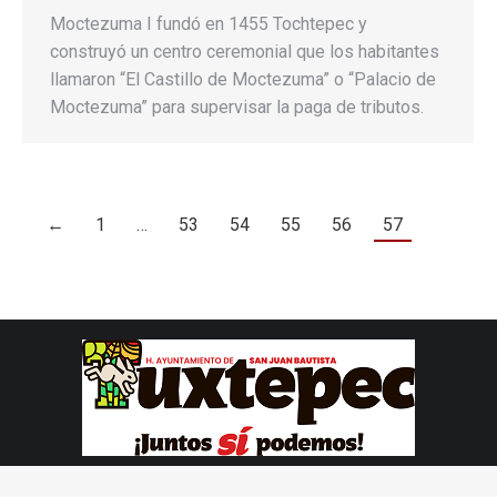
Moctezuma I fundó en 1455 Tochtepec y
construyó un centro ceremonial que los habitantes
llamaron “El Castillo de Moctezuma” o “Palacio de
Moctezuma” para supervisar la paga de tributos.
←
1
…
53
54
55
56
57
Dream-Theme — truly
premium WordPress themes
© The7 Elementor Business One Page - 2020. All rights reserved.