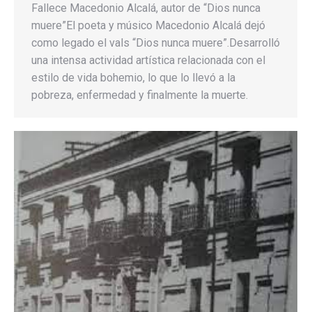
Fallece Macedonio Alcalá, autor de “Dios nunca
muere”El poeta y músico Macedonio Alcalá dejó
como legado el vals “Dios nunca muere”.Desarrolló
una intensa actividad artística relacionada con el
estilo de vida bohemio, lo que lo llevó a la
pobreza, enfermedad y finalmente la muerte.