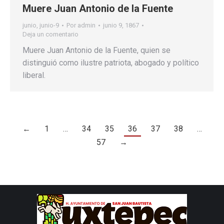
Muere Juan Antonio de la Fuente
junio
,
junio-9
Por
admin
junio 9, 1867
Deja un comentario
Muere Juan Antonio de la Fuente, quien se
distinguió como ilustre patriota, abogado y político
liberal.
←
1
…
34
35
36
37
38
…
57
→