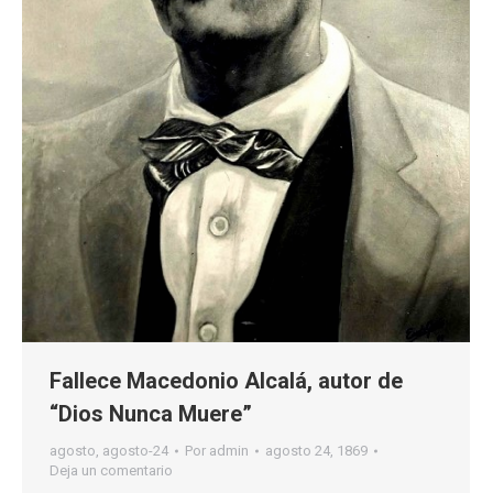
Fallece Macedonio Alcalá, autor de
“Dios Nunca Muere”
agosto
,
agosto-24
Por
admin
agosto 24, 1869
Deja un comentario