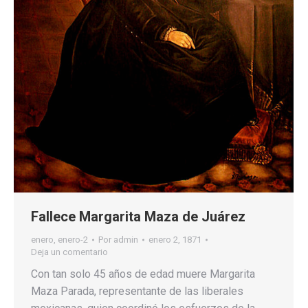
Fallece Margarita Maza de Juárez
enero
,
enero-2
Por
admin
enero 2, 1871
Deja un comentario
Con tan solo 45 años de edad muere Margarita
Maza Parada, representante de las liberales