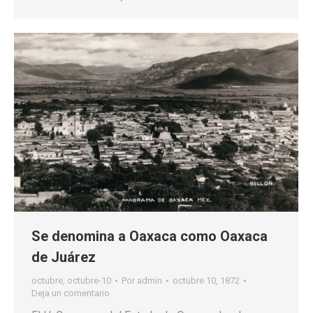
Se denomina a Oaxaca como Oaxaca
de Juárez
octubre
,
octubre-10
Por
admin
octubre 10, 1872
Deja un comentario