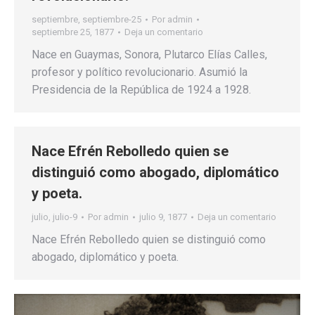
septiembre
,
septiembre-25
Por
admin
septiembre 25, 1877
Deja un comentario
Nace en Guaymas, Sonora, Plutarco Elías Calles,
profesor y político revolucionario. Asumió la
Presidencia de la República de 1924 a 1928.
Nace Efrén Rebolledo quien se
distinguió como abogado, diplomático
y poeta.
julio
,
julio-9
Por
admin
julio 9, 1877
Deja un comentario
Nace Efrén Rebolledo quien se distinguió como
abogado, diplomático y poeta.