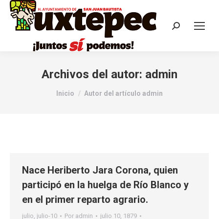
Archivos del autor:
admin
Estás aquí:
Inicio
Autor del artículo admin
Nace Heriberto Jara Corona, quien
participó en la huelga de Río Blanco y
en el primer reparto agrario.
julio
,
julio-10
Por
admin
julio 10, 1879