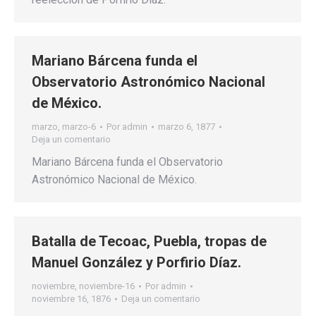
Mariano Bárcena funda el
Observatorio Astronómico Nacional
de México.
marzo
,
marzo-6
Por
admin
marzo 6, 1877
Deja un comentario
Mariano Bárcena funda el Observatorio
Astronómico Nacional de México.
Batalla de Tecoac, Puebla, tropas de
Manuel González y Porfirio Díaz.
noviembre
,
noviembre-16
Por
admin
noviembre 16, 1876
Deja un comentario