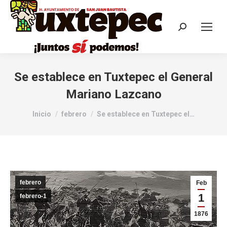
Se establece en Tuxtepec el General
Mariano Lazcano
Estás aquí:
Inicio
febrero
Se establece en Tuxtepec el…
febrero
Feb
1
febrero-1
1876