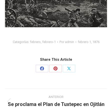
Categorías:
febrero
,
febrero-1
Por
admin
febrero 1, 1876
Share This Article
ANTERIOR
Se proclama el Plan de Tuxtepec en Ojitlán