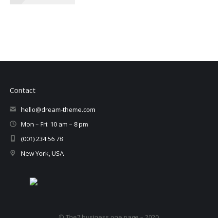
Contact
hello@dream-theme.com
Mon – Fri: 10 am – 8 pm
(001) 234 56 78
New York, USA
© The7 business one page – 2020.