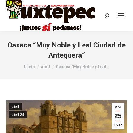
Oaxaca “Muy Noble y Leal Ciudad de
Antequera”
Estás aquí:
Inicio
abril
Oaxaca “Muy Noble y Leal…
abril
Abr
25
abril-25
1532