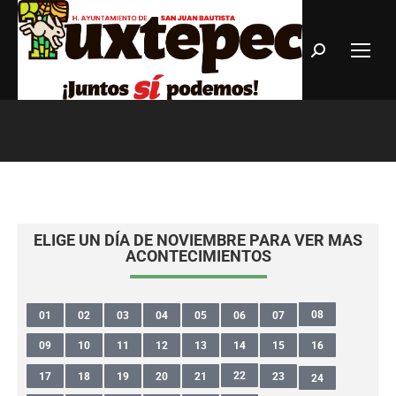
Estás aquí:
ELIGE UN DÍA DE NOVIEMBRE PARA VER MAS
ACONTECIMIENTOS
08
01
02
03
04
05
06
07
09
10
11
12
13
14
15
16
22
17
18
19
20
21
23
24