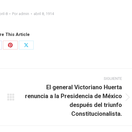
bril-8
Por
admin
abril 8, 1914
re This Article
SIGUIENTE
El general Victoriano Huerta
renuncia a la Presidencia de México
después del triunfo
Constitucionalista.