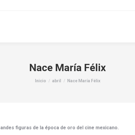
Nace María Félix
Estás aquí:
Inicio
abril
Nace María Félix
randes figuras de la época de oro del cine mexicano.