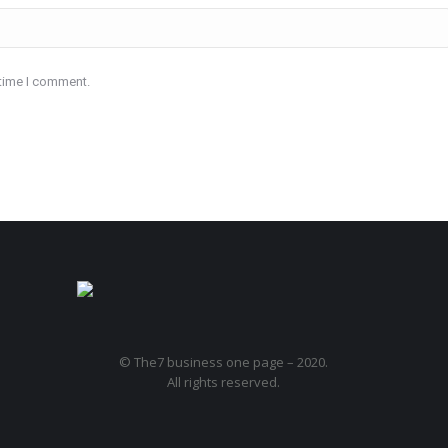
 time I comment.
© The7 business one page – 2020.
All rights reserved.