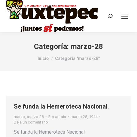
Categoría:
marzo-28
Estás aquí:
Inicio
Categoría "marzo-28"
Se funda la Hemeroteca Nacional.
marzo
,
marzo-28
Por
admin
marzo 28, 1944
Deja un comentario
Se funda la Hemeroteca Nacional.