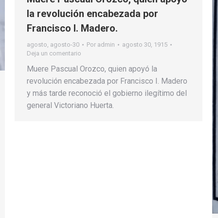
la revolución encabezada por
Francisco I. Madero.
agosto
,
agosto-30
Por
admin
agosto 30, 1915
Deja un comentario
Muere Pascual Orozco, quien apoyó la
revolución encabezada por Francisco I. Madero
y más tarde reconoció el gobierno ilegítimo del
general Victoriano Huerta.