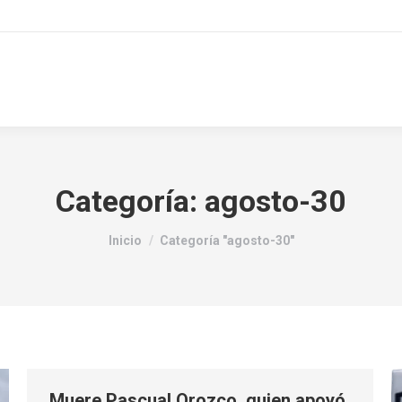
Categoría:
agosto-30
Estás aquí:
Inicio
Categoría "agosto-30"
Muere Pascual Orozco, quien apoyó