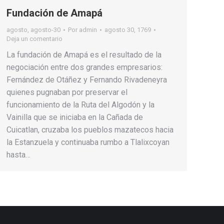
Fundación de Amapá
agosto
,
agosto-30
Por
admin
agosto 30, 1769
Deja un comentario
La fundación de Amapá es el resultado de la
negociación entre dos grandes empresarios:
Fernández de Otáñez y Fernando Rivadeneyra
quienes pugnaban por preservar el
funcionamiento de la Ruta del Algodón y la
Vainilla que se iniciaba en la Cañada de
Cuicatlan, cruzaba los pueblos mazatecos hacia
la Estanzuela y continuaba rumbo a Tlalixcoyan
hasta…