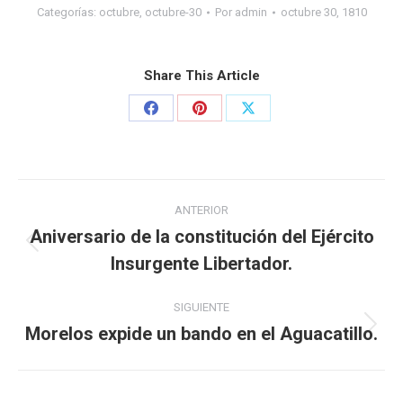
Categorías:
octubre
,
octubre-30
Por
admin
octubre 30, 1810
Share This Article
ANTERIOR
Aniversario de la constitución del Ejército
Insurgente Libertador.
SIGUIENTE
Morelos expide un bando en el Aguacatillo.