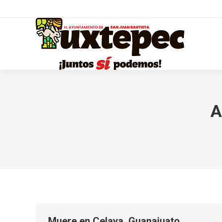
A
Muere en Celaya, Guanajuato,