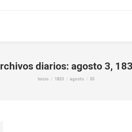
rchivos diarios:
agosto 3, 18
Estás aquí:
Inicio
1833
agosto
03