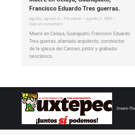
Francisco Eduardo Tres guerras.
agosto
,
agosto-3
Por
admin
agosto 3, 1833
Deja un comentario
Muere en Celaya, Guanajuato, Francisco Eduardo
Tres guerras, afamado arquitecto, constructor
de la iglesia del Carmen, pintor y grabador
neoclásico.
Dream-The