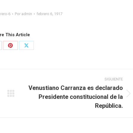
rero-6
Por
admin
febrero 6, 1917
re This Article
SIGUIENTE
Venustiano Carranza es declarado
Presidente constitucional de la
República.