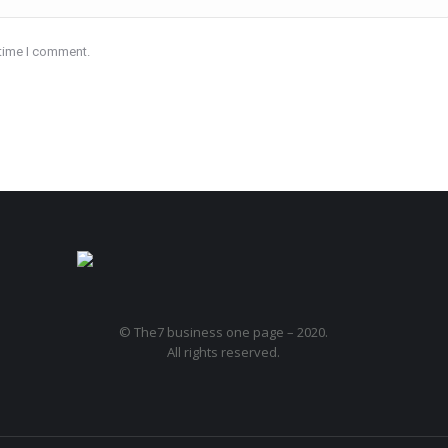
 time I comment.
© The7 business one page – 2020.
All rights reserved.