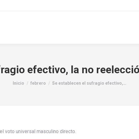
ragio efectivo, la no reelecció
Estás aquí:
Inicio
febrero
Se establecen el sufragio efectivo,…
el voto universal masculino directo.