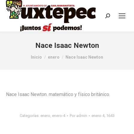
Nace Isaac Newton
Estás aquí:
Inicio
enero
Nace Isaac Newton
Nace Isaac Newton. matemático y físico británico.
Categorías:
enero
,
enero-4
Por
admin
enero 4, 1643