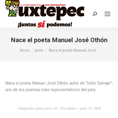
Nace el poeta Manuel José Othón
Estás aquí:
Inicio
junio
Nace el poeta Manuel José…
Nace el poeta Manuel José Othón, autor de “Idilio Salvaje”,
uno de los poemas más representativos del país.
Categorías:
junio
,
junio-14
Por
admin
junio 14, 1858