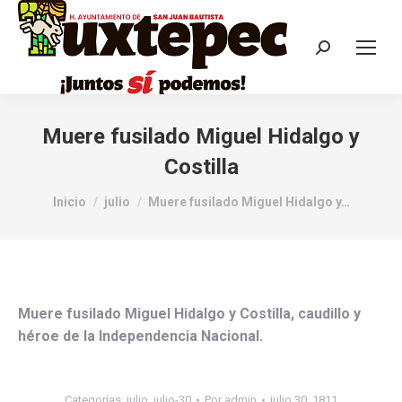
Muere fusilado Miguel Hidalgo y
Costilla
Estás aquí:
Inicio
julio
Muere fusilado Miguel Hidalgo y…
Muere fusilado Miguel Hidalgo y Costilla, caudillo y
héroe de la Independencia Nacional.
Categorías:
julio
,
julio-30
Por
admin
julio 30, 1811