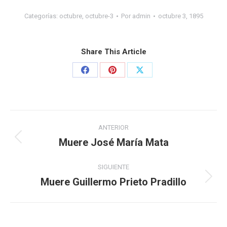
Categorías:
octubre
,
octubre-3
Por
admin
octubre 3, 1895
Share This Article
ANTERIOR
Muere José María Mata
SIGUIENTE
Muere Guillermo Prieto Pradillo