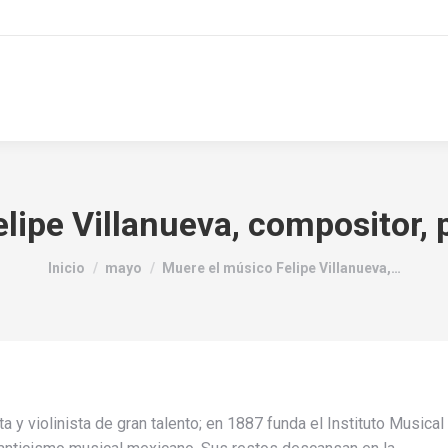
ipe Villanueva, compositor, pi
Estás aquí:
Inicio
mayo
Muere el músico Felipe Villanueva,…
 y violinista de gran talento; en 1887 funda el Instituto Musical