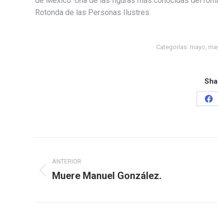
de México. Una de las figuras más conocidas del rom
Rotonda de las Personas Ilustres.
Categorías:
mayo
,
ma
Sha
ANTERIOR
Muere Manuel González.