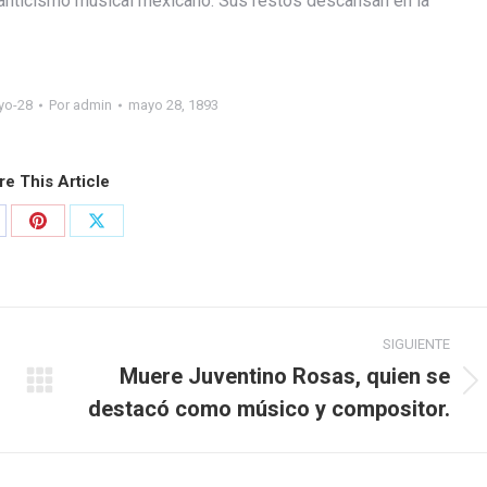
anticismo musical mexicano. Sus restos descansan en la
yo-28
Por
admin
mayo 28, 1893
re This Article
SIGUIENTE
Muere Juventino Rosas, quien se
destacó como músico y compositor.