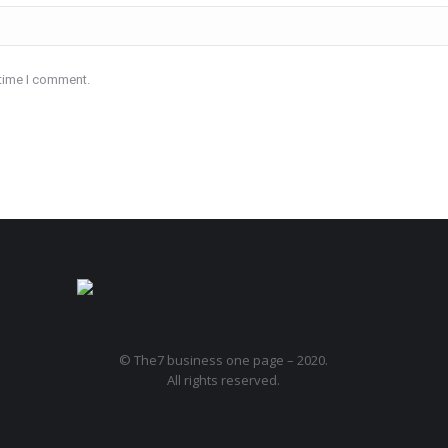
 time I comment.
© The7 business one page – 2020.
All rights reserved.