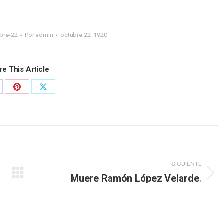
bre-22
Por
admin
octubre 22, 1920
re This Article
SIGUIENTE
Muere Ramón López Velarde.