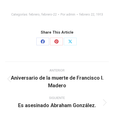
Categorías:
febrero
,
febrero-22
Por
admin
febrero 22, 1913
Share This Article
ANTERIOR
Aniversario de la muerte de Francisco I.
Madero
SIGUIENTE
Es asesinado Abraham González.