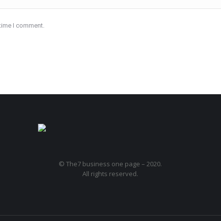
 time I comment.
© The7 business one page – 2020.
All rights reserved.