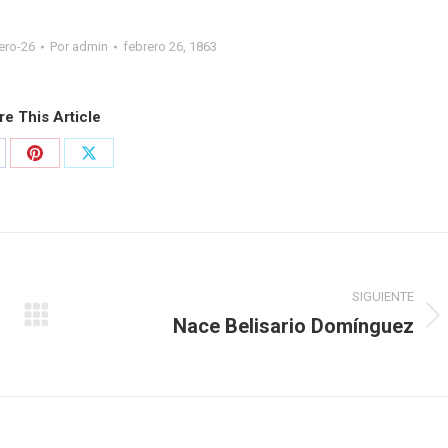
ero-26
Por
admin
febrero 26, 1863
re This Article
SIGUIENTE
Nace Belisario Domínguez