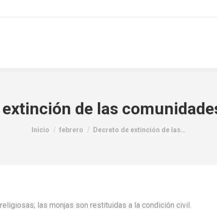
 extinción de las comunidades
Estás aquí:
Inicio
febrero
Decreto de extinción de las…
ligiosas; las monjas son restituidas a la condición civil.