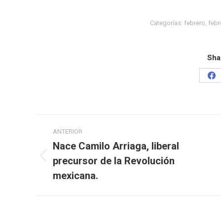
Categorías:
febrero
,
febr
Sha
ANTERIOR
Nace Camilo Arriaga, liberal
precursor de la Revolución
mexicana.