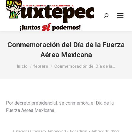
Conmemoración del Día de la Fuerza
Aérea Mexicana
Estás aquí:
Inicio
febrero
Conmemoración del Día de la…
Por decreto presidencial, se conmemora el Día de la
Fuerza Aérea Mexicana.
Categorías:
febrero
,
febrero-10
Por
admin
febrero 10, 1992