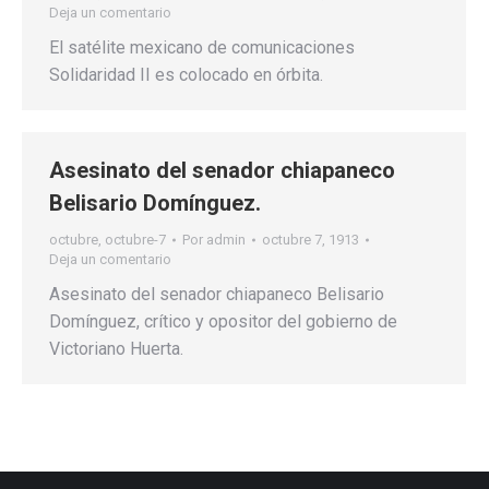
Deja un comentario
El satélite mexicano de comunicaciones
Solidaridad II es colocado en órbita.
Asesinato del senador chiapaneco
Belisario Domínguez.
octubre
,
octubre-7
Por
admin
octubre 7, 1913
Deja un comentario
Asesinato del senador chiapaneco Belisario
Domínguez, crítico y opositor del gobierno de
Victoriano Huerta.