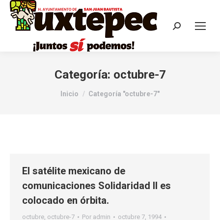
Categoría:
octubre-7
Estás aquí:
Inicio
Categoría "octubre-7"
El satélite mexicano de
comunicaciones Solidaridad II es
colocado en órbita.
octubre
,
octubre-7
Por
admin
octubre 7, 1994