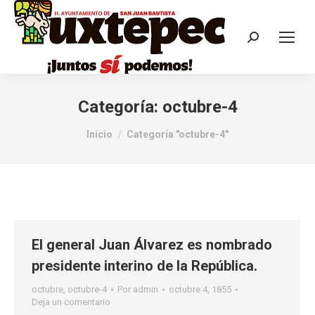
Categoría:
octubre-4
Estás aquí:
Inicio
Categoría "octubre-4"
El general Juan Álvarez es nombrado
presidente interino de la República.
octubre
,
octubre-4
Por
admin
octubre 4, 1855
Deja un comentario