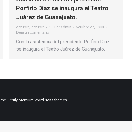
Porfirio Díaz se inaugura el Teatro
Juárez de Guanajuato.
octubre
,
octubre-27
Por
admin
octubre 27, 1903
Deja un comentario
Con la asistencia del presidente Porfirio Díaz
se inaugura el Teatro Juárez de Guanajuato.
me — truly
premium WordPress themes