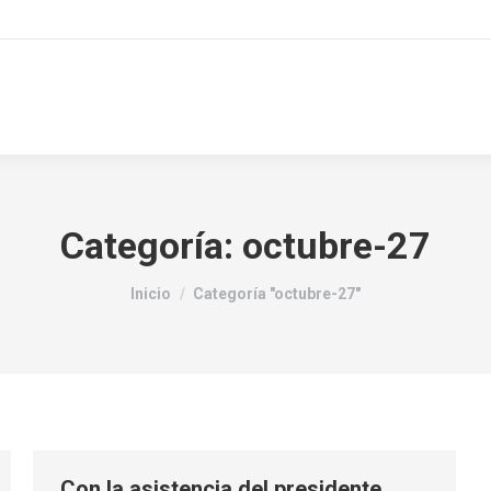
Categoría:
octubre-27
Estás aquí:
Inicio
Categoría "octubre-27"
Con la asistencia del presidente