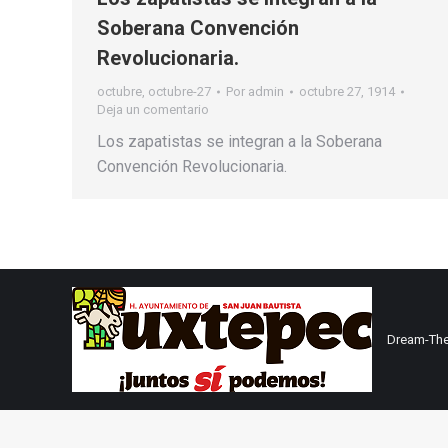
Soberana Convención
Revolucionaria.
octubre
,
octubre-27
Por
admin
octubre 27, 1914
Deja un comentario
Los zapatistas se integran a la Soberana
Convención Revolucionaria.
Dream-The