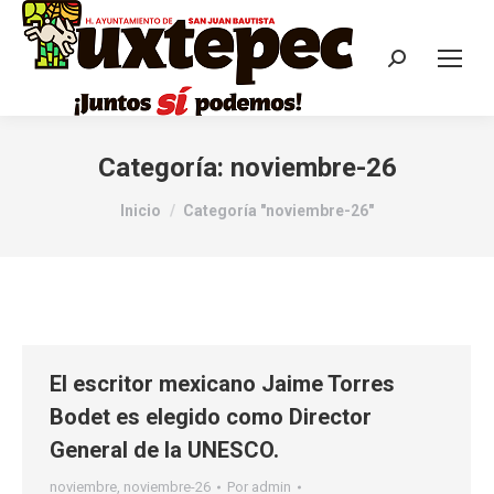
Categoría:
noviembre-26
Estás aquí:
Inicio
Categoría "noviembre-26"
El escritor mexicano Jaime Torres
Bodet es elegido como Director
General de la UNESCO.
noviembre
,
noviembre-26
Por
admin