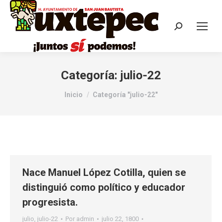
Categoría:
julio-22
Estás aquí:
Inicio
Categoría "julio-22"
Nace Manuel López Cotilla, quien se
distinguió como político y educador
progresista.
julio
,
julio-22
Por
admin
julio 22, 1800