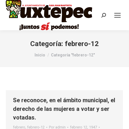
Categoría:
febrero-12
Estás aquí:
Inicio
Categoría "febrero-12"
Se reconoce, en el ámbito municipal, el
derecho de las mujeres a votar y ser
votadas.
febrero
,
febrero-12
Por
admin
febrero 12, 1947