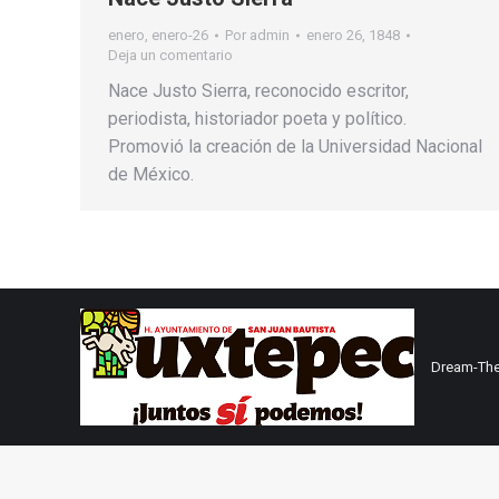
enero
,
enero-26
Por
admin
enero 26, 1848
Deja un comentario
Nace Justo Sierra, reconocido escritor,
periodista, historiador poeta y político.
Promovió la creación de la Universidad Nacional
de México.
Dream-The