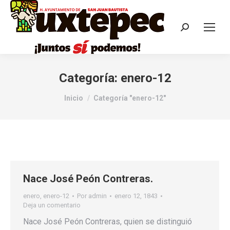
Categoría:
enero-12
Estás aquí:
Inicio
Categoría "enero-12"
Nace José Peón Contreras.
enero
,
enero-12
Por
admin
enero 12, 1843
Deja un comentario
Nace José Peón Contreras, quien se distinguió