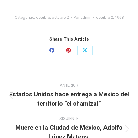
Categorías:
octubre
,
octubre-2
Por
admin
octubre 2, 1968
Share This Article
ANTERIOR
Estados Unidos hace entrega a Mexico del
territorio “el chamizal”
SIGUIENTE
Muere en la Ciudad de México, Adolfo
López Mateos.