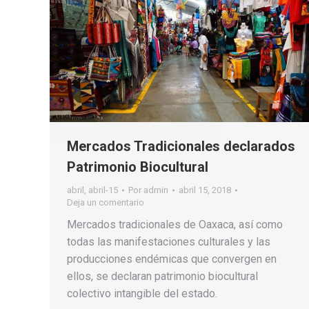
Mercados Tradicionales declarados
Patrimonio Biocultural
abril
,
abril-15
Por
admin
abril 15, 2018
Deja un comentario
Mercados tradicionales de Oaxaca, así como
todas las manifestaciones culturales y las
producciones endémicas que convergen en
ellos, se declaran patrimonio biocultural
colectivo intangible del estado.