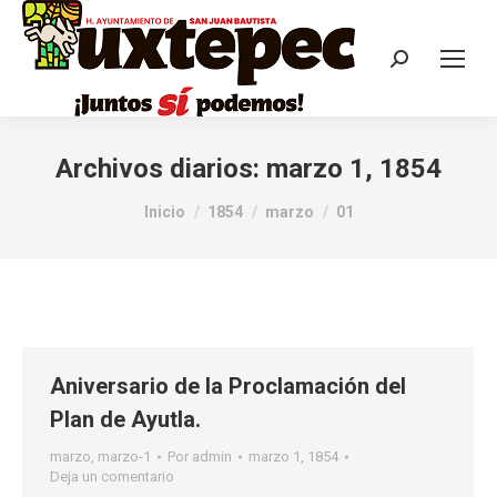
Archivos diarios:
marzo 1, 1854
Estás aquí:
Inicio
1854
marzo
01
Aniversario de la Proclamación del
Plan de Ayutla.
marzo
,
marzo-1
Por
admin
marzo 1, 1854
Deja un comentario