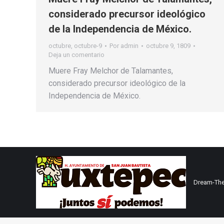
considerado precursor ideológico
de la Independencia de México.
octubre
,
octubre-9
Por
admin
octubre 9, 1809
Deja un comentario
Muere Fray Melchor de Talamantes,
considerado precursor ideológico de la
Independencia de México.
Dream-The