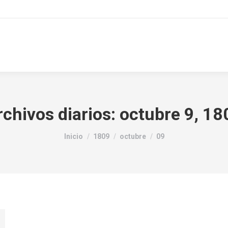
rchivos diarios:
octubre 9, 18
Estás aquí:
Inicio
1809
octubre
09