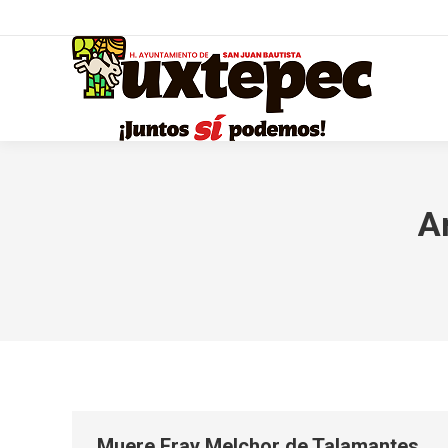
A
Muere Fray Melchor de Talamantes,