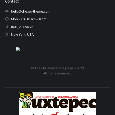
Contact
hello@dream-theme.com
Mon – Fri: 10 am – 8 pm
(001) 234 56 78
New York, USA
© The7 business one page – 2020.
All rights reserved.