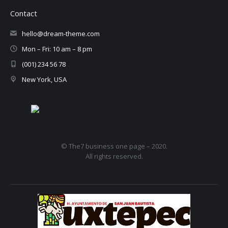
Contact
hello@dream-theme.com
Mon – Fri: 10 am – 8 pm
(001) 234 56 78
New York, USA
© The7 business one page – 2020.
All rights reserved.