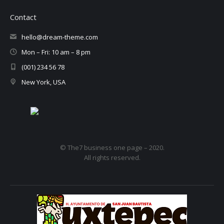
Contact
hello@dream-theme.com
Mon – Fri: 10 am – 8 pm
(001) 234 56 78
New York, USA
© The7 business one page – 2020.
All rights reserved.