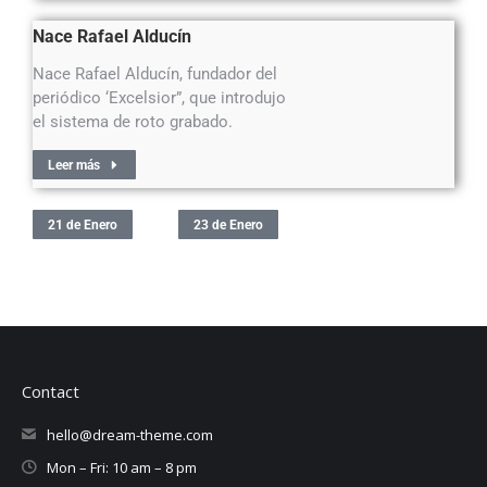
Nace Rafael Alducín
Nace Rafael Alducín, fundador del
periódico ‘Excelsior”, que introdujo
el sistema de roto grabado.
Leer más
21 de Enero
23 de Enero
Contact
hello@dream-theme.com
Mon – Fri: 10 am – 8 pm