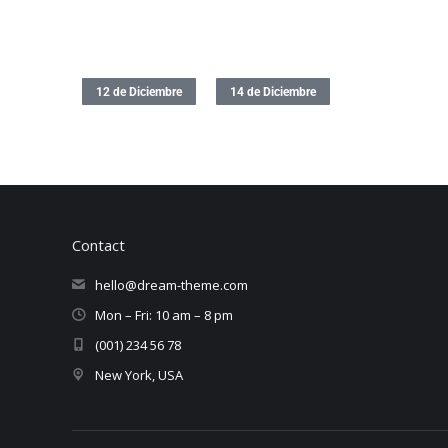
12 de Diciembre
14 de Diciembre
Contact
hello@dream-theme.com
Mon – Fri: 10 am – 8 pm
(001) 234 56 78
New York, USA