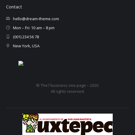
Contact
hello@dream-theme.com
Mon – Fri: 10 am – 8 pm
(001) 234 56 78
New York, USA
© The7 business one page – 2020.
All rights reserved.