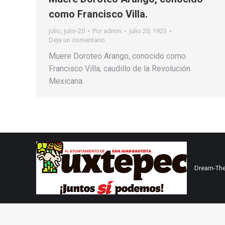
como Francisco Villa.
julio
,
julio-20
Por
admin
julio 20, 1923
Deja un comentario
Muere Doroteo Arango, conocido como
Francisco Villa, caudillo de la Revolución
Mexicana.
Dream-The