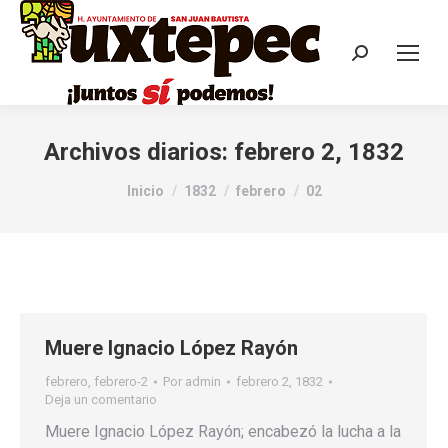
Archivos diarios:
febrero 2, 1832
Estás aquí:
Inicio
1832
febrero
02
Muere Ignacio López Rayón
febrero
,
febrero-2
Por
admin
febrero 2, 1832
Deja un comentario
Muere Ignacio López Rayón; encabezó la lucha a la